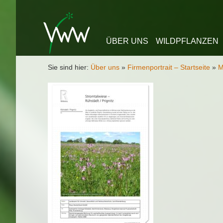
Zum Inhalt springen
ÜBER UNS
WILDPFLANZEN
Sie sind hier:
Über uns
»
Firmenportrait – Startseite
»
M