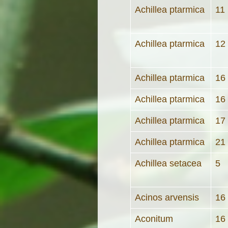
Achillea ptarmica
11
Achillea ptarmica
12
Achillea ptarmica
16
Achillea ptarmica
16
Achillea ptarmica
17
Achillea ptarmica
21
Achillea setacea
5
Acinos arvensis
16
Aconitum
16