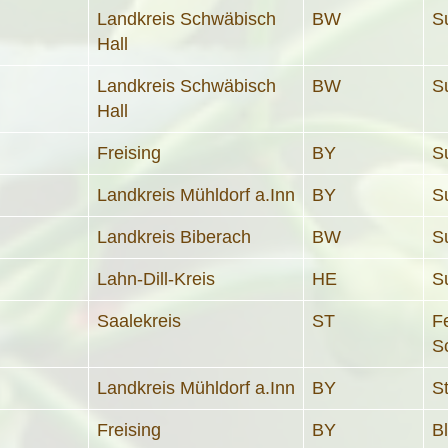
Landkreis Schwäbisch
BW
S
Hall
Landkreis Schwäbisch
BW
S
Hall
Freising
BY
S
Landkreis Mühldorf a.Inn
BY
S
Landkreis Biberach
BW
S
Lahn-Dill-Kreis
HE
S
Saalekreis
ST
F
S
Landkreis Mühldorf a.Inn
BY
S
Freising
BY
B