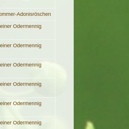
ommer-Adonisröschen
leiner Odermennig
leiner Odermennig
leiner Odermennig
leiner Odermennig
leiner Odermennig
leiner Odermennig