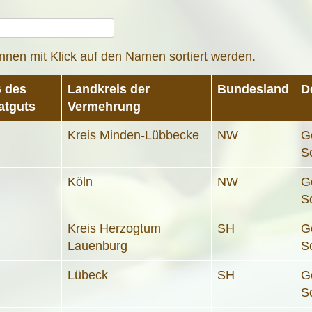
nnen mit Klick auf den Namen sortiert werden.
 des
Landkreis der
Bundesland
D
atguts
Vermehrung
Kreis Minden-Lübbecke
NW
G
S
Köln
NW
G
S
Kreis Herzogtum
SH
G
Lauenburg
S
Lübeck
SH
G
S