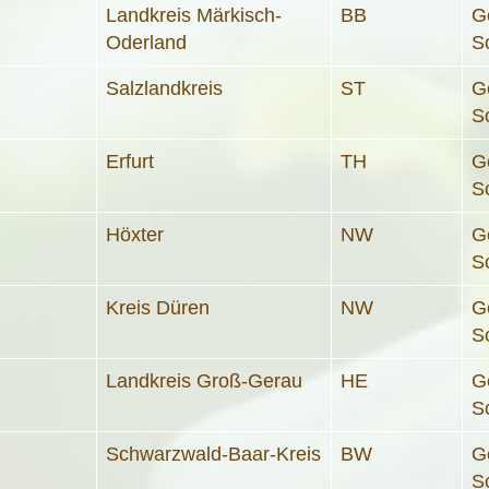
Landkreis Märkisch-
BB
G
Oderland
S
Salzlandkreis
ST
G
S
Erfurt
TH
G
S
Höxter
NW
G
S
Kreis Düren
NW
G
S
Landkreis Groß-Gerau
HE
G
S
Schwarzwald-Baar-Kreis
BW
G
S