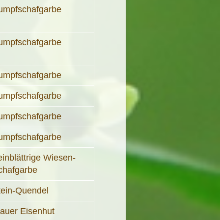
umpfschafgarbe
umpfschafgarbe
umpfschafgarbe
umpfschafgarbe
umpfschafgarbe
umpfschafgarbe
einblättrige Wiesen-
chafgarbe
tein-Quendel
lauer Eisenhut