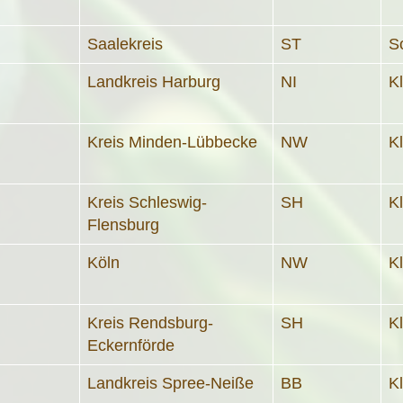
Saalekreis
ST
S
Landkreis Harburg
NI
K
Kreis Minden-Lübbecke
NW
K
Kreis Schleswig-
SH
K
Flensburg
Köln
NW
K
Kreis Rendsburg-
SH
K
Eckernförde
Landkreis Spree-Neiße
BB
K