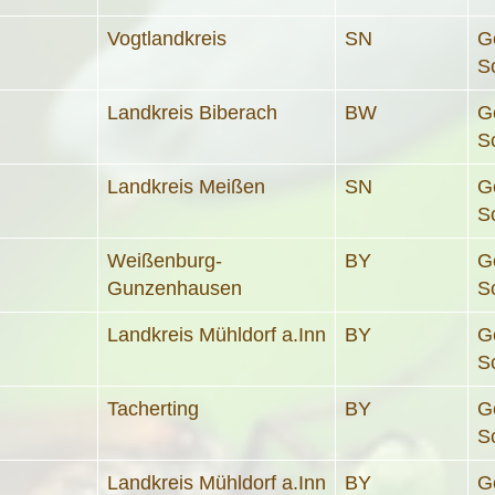
Vogtlandkreis
SN
G
S
Landkreis Biberach
BW
G
S
Landkreis Meißen
SN
G
S
Weißenburg-
BY
G
Gunzenhausen
S
Landkreis Mühldorf a.Inn
BY
G
S
Tacherting
BY
G
S
Landkreis Mühldorf a.Inn
BY
G