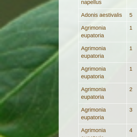
napellus
Adonis aestivalis
5
Agrimonia
1
eupatoria
Agrimonia
1
eupatoria
Agrimonia
1
eupatoria
Agrimonia
2
eupatoria
Agrimonia
3
eupatoria
Agrimonia
4