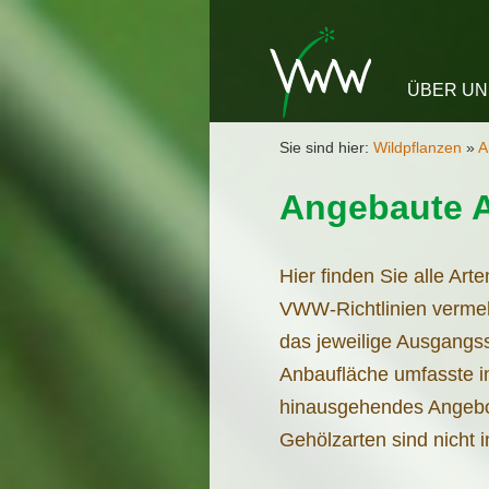
Zum Inha
ÜBER UN
Sie sind hier:
Wildpflanzen
»
A
Angebaute A
Hier finden Sie alle Ar
VWW-Richtlinien vermeh
das jeweilige Ausgangss
Anbaufläche umfasste im
hinausgehendes Angebot
Gehölzarten sind nicht i