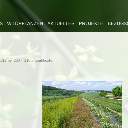
lt springen
S
WILDPFLANZEN
AKTUELLES
PROJEKTE
BEZUGS
2017
bei
280 × 210
in
Certificate
.