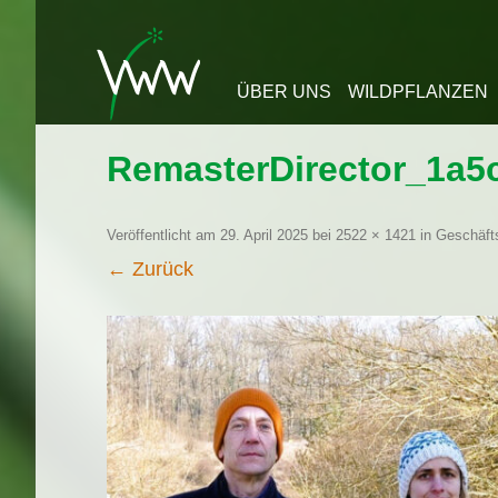
Zum Inhalt springen
ÜBER UNS
WILDPFLANZEN
RemasterDirector_1a5
Veröffentlicht am
29. April 2025
bei
2522 × 1421
in
Geschäfts
← Zurück